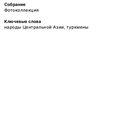
Собрание
Фотоколлекция
Ключевые слова
народы Центральной Азии, туркмены
@ 2018 Музей антропологии и этнографии им. Петра Великого
(Кунсткамера) Российской академии наук
Все права защищены.
Условия использования материалов сайта