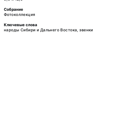
Собрание
Фотоколлекция
Ключевые слова
народы Сибири и Дальнего Востока, эвенки
@ 2018 Музей антропологии и этнографии им. Петра Великого
(Кунсткамера) Российской академии наук
Все права защищены.