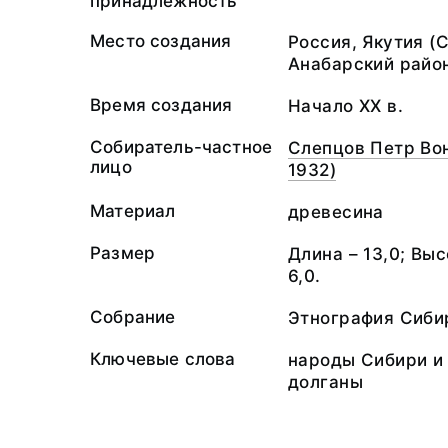
принадлежность
Место создания
Россия, Якутия (С
Анабарский райо
Время создания
Начало XX в.
Собиратель-частное
Слепцов Петр Во
лицо
1932)
Материал
древесина
Размер
Длина – 13,0; Вы
6,0.
Собрание
Этнография Сиби
Ключевые слова
народы Сибири и 
долганы