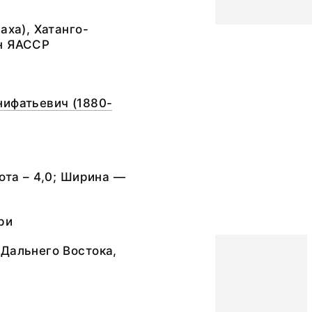
аха), Хатанго-
н ЯАССР
нифатьевич (1880-
сота – 4,0; Ширина —
ри
Дальнего Востока,