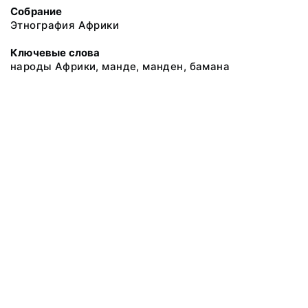
Собрание
Этнография Африки
Ключевые слова
народы Африки, манде, манден, бамана
@ 2018 Музей антропологии и этнографии им. Петра Великого
(Кунсткамера) Российской академии наук
Все права защищены.
Условия использования материалов сайта