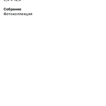
Собрание
Фотоколлекция
@ 2018 Музей антропологии и этнографии им. Петра Великого
(Кунсткамера) Российской академии наук
Все права защищены.
Условия использования материалов сайта
Отправить сообщение
Сообщение об ошибке