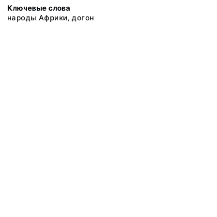
Ключевые слова
народы Африки, догон
@ 2018 Музей антропологии и этнографии им. Петра Великого
(Кунсткамера) Российской академии наук
Все права защищены.
Условия использования материалов сайта
Отправить сообщение
Сообщение об ошибке
Перейти на сайт музея