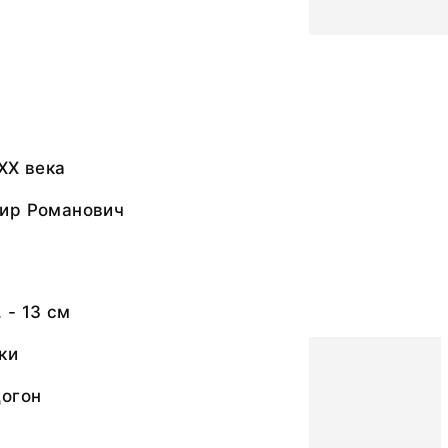
ХХ века
ир Романович
 - 13 см
ки
догон