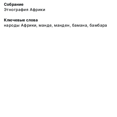
Собрание
Этнография Африки
Ключевые слова
народы Африки, манде, манден, бамана, бамбара
@ 2018 Музей антропологии и этнографии им. Петра Великого
(Кунсткамера) Российской академии наук
Все права защищены.
Условия использования материалов сайта