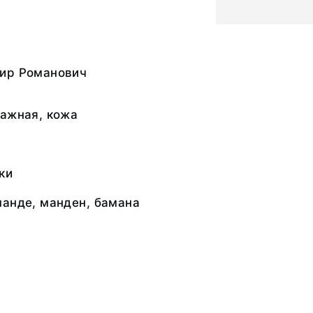
ир Романович
мажная, кожа
ки
манде, манден, бамана