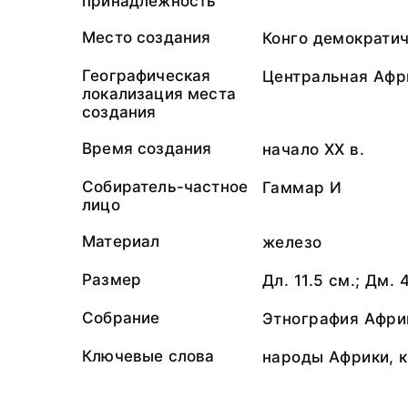
принадлежность
Место создания
Конго демократи
Географическая
Центральная Афр
локализация места
создания
Время создания
начало XX в.
Собиратель-частное
Гаммар И
лицо
Материал
железо
Размер
Дл. 11.5 см.; Дм. 
Собрание
Этнография Афри
Ключевые слова
народы Африки, 