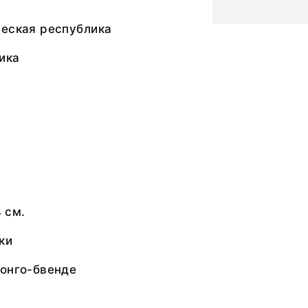
ческая республика
ика
4 см.
ки
конго-бвенде