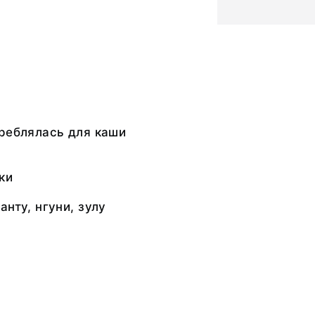
реблялась для каши
ки
анту, нгуни, зулу