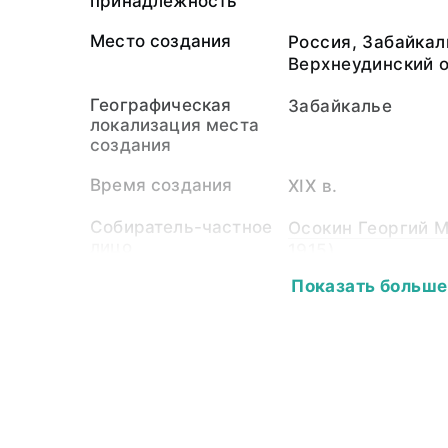
принадлежность
Место создания
Россия, Забайкал
Верхнеудинский 
Географическая
Забайкалье
локализация места
создания
Время создания
XIX в.
Собиратель-частное
Осокин Георгий М
лицо
1915)
Показать больше
Материал
ткань шерстяная
Размер
Общая длина - 11
части - 84,5; длин
ширина по поясу 
подолу - 105,0.
Собрание
Этнография Евро