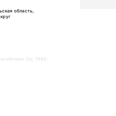
ьская область,
округ
ихайлович (ок. 1860-
2,0; длина нижней
а волана - 11,0;
- 38,0; ширина по
пы