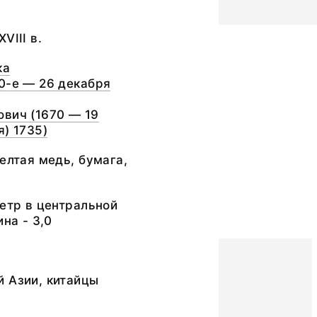
VIII в.
ка
0-е — 26 декабря
вич (1670 — 19
я) 1735)
желтая медь, бумага,
метр в центральной
ина - 3,0
 Азии, китайцы