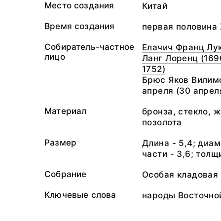
Место создания
Китай
Время создания
первая половина X
Собиратель-частное
Елачич Франц Лу
лицо
Ланг Лоренц (169
1752)
Брюс Яков Вилимо
апреля (30 апрел
Материал
бронза, стекло, 
позолота
Размер
Длина - 5,4; диа
части - 3,6; толщ
Собрание
Особая кладовая
Ключевые слова
народы Восточной