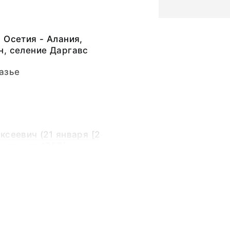
 Осетия - Алания,
н, селение Даргавс
азье
ксеевич (21 января [2
 августа 1953)
ксеевич (21 января [2
 августа 1953)
ный слой, стеклянная