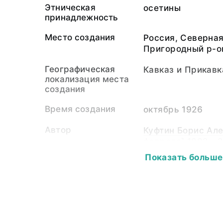
Этническая
осетины
принадлежность
Место создания
Россия, Северная
Пригородный р-о
Географическая
Кавказ и Прикавк
локализация места
создания
Время создания
октябрь 1926
Автор
Куфтин Борис Але
февраля] 1892 - 2
Показать больше
Собиратель-частное
Куфтин Борис Але
лицо
февраля] 1892 - 2
Материал
светочувствитель
пластина