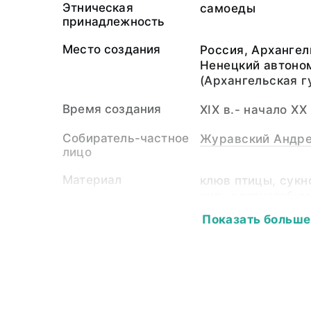
Этническая
самоеды
принадлежность
Место создания
Россия, Архангел
Ненецкий автоно
(Архангельская гу
Время создания
XIX в.- начало XX 
Собиратель-частное
Журавский Андре
лицо
Материал
клюв птицы, сукн
нить хлопчатобу
Показать больше
Размер
Длина - 13,5; шир
длина клюва - 4,5
Собрание
Этнография Сиби
Ключевые слова
народы Сибири и 