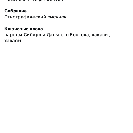
Собрание
Этнографический рисунок
Ключевые слова
народы Сибири и Дальнего Востока, хакасы,
хакасы
@ 2018 Музей антропологии и этнографии им. Петра Великого
(Кунсткамера) Российской академии наук