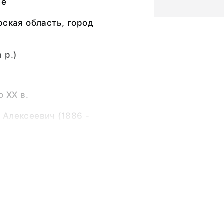
ие
рская область, город
 р.)
о ХХ в.
Алексеевич (1886 -
аль
ая - 33,0; ширина
4,0; длина медной
ширина медной
длина прямоугольного
ширина