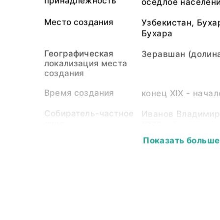
принадлежность
оседлое населен
Место создания
Узбекистан, Буха
Бухара
Географическая
Зеравшан (долина
локализация места
создания
Время создания
конец XIX - начал
Собиратель-частное
Иванов Владимир 
лицо
1970 гг)
Показать больше
Материал
дерево, медь, ст
Размер
Длина максимальн
максимальная - 1
пластины - 9,5; 
пластины - 6,7; 
отверстия - 7,4; 