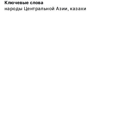
Ключевые слова
народы Центральной Азии, казахи
@ 2018 Музей антропологии и этнографии им. Петра Великого
(Кунсткамера) Российской академии наук
Все права защищены.
Условия использования материалов сайта
Отправить сообщение
Сообщение об ошибке
Перейти на сайт музея