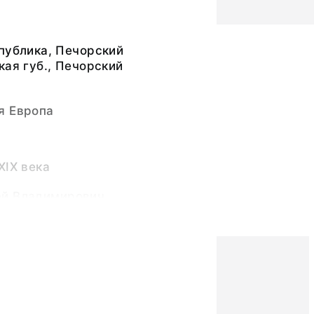
публика, Печорский
кая губ., Печорский
я Европа
XIX века
й Владимирович
ак
на ручки - 10,5;
2,5; ширина
8,0; толщина - 2,0.