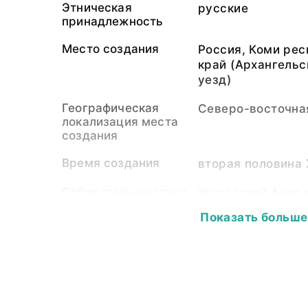
Этническая
русские
принадлежность
Место создания
Россия, Коми рес
край (Архангельс
уезд)
Географическая
Северо-восточна
локализация места
создания
Время создания
вторая половина 
Собиратель-частное
Журавский Андре
лицо
Показать больше
Материал
дерево, краска, л
Размер
Длина - 46,0; дли
диаметр ручки - 
прямоугольника - 