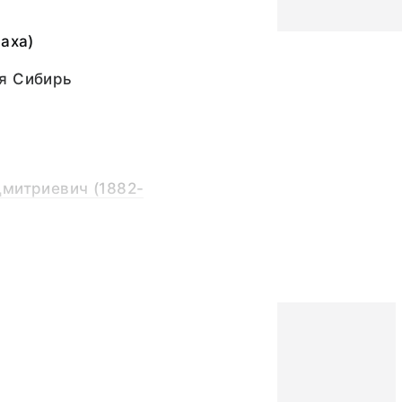
Саха)
я Сибирь
Дмитриевич (1882-
 Верхоянский отряд
Дмитриевич (1882-
ш графитный