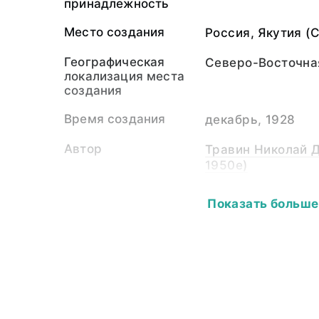
принадлежность
Место создания
Россия, Якутия (
Географическая
Северо-Восточна
локализация места
создания
Время создания
декабрь, 1928
Автор
Травин Николай 
1950е)
Экспедиция
Этнографический
Показать больше
Академии наук
Собиратель-частное
Травин Николай 
лицо
1950е)
Материал
бумага, каранда
Размер
33,0 х 32,5