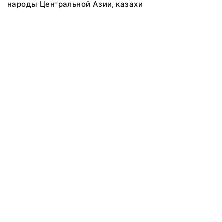
народы Центральной Азии, казахи
@ 2018 Музей антропологии и этнографии им. Петра Великого
(Кунсткамера) Российской академии наук
Все права защищены.
Условия использования материалов сайта
Отправить сообщение
Сообщение об ошибке
Перейти на сайт музея