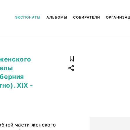
ЭКСПОНАТЫ
АЛЬБОМЫ
СОБИРАТЕЛИ
ОРГАНИЗА
 женского
релы
уберния
но). XIX -
обной части женского