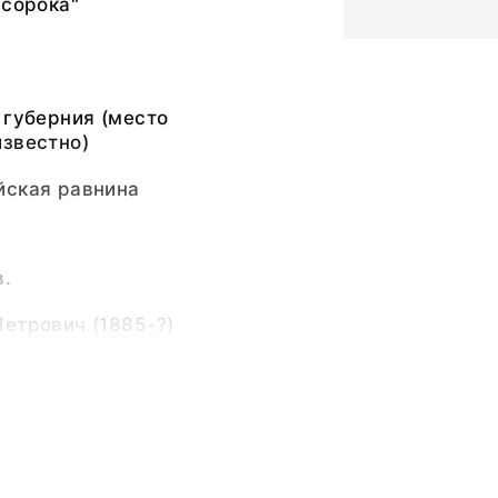
"сорока"
 губерния (место
известно)
йская равнина
в.
етрович (1885-?)
ерстяное
пы