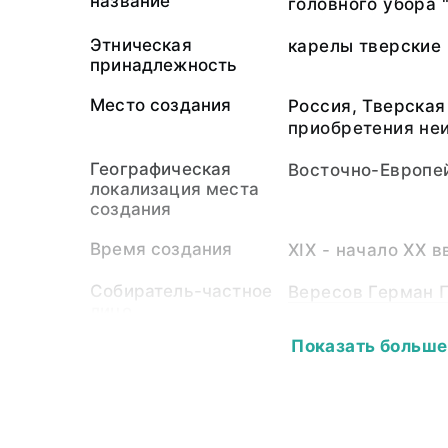
название
головного убора 
Этническая
карелы тверские
принадлежность
Место создания
Россия, Тверская
приобретения не
Географическая
Восточно-Европе
локализация места
создания
Время создания
XIX - начало XX в
Собиратель-частное
Вересов Герман П
лицо
Показать больше
Материал
холст, волокно ш
Размер
38,5 х 14,5 см
Собрание
Этнография Евро