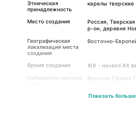
Этническая
карелы тверские
принадлежность
Место создания
Россия, Тверская
р-он, деревня Но
Географическая
Восточно-Европе
локализация места
создания
Время создания
XIX - начало XX в
Собиратель-частное
Вересов Герман П
лицо
Показать больше
Материал
холст, кумач, тка
нить золотошвейн
блестки металлич
(галун)
Размер
Окружность 52,5 