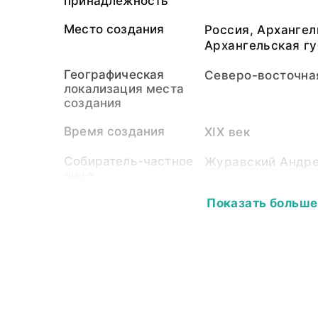
принадлежность
Место создания
Россия, Архангел
Архангельская г
Географическая
Северо-восточна
локализация места
создания
Время создания
XIX век
Собиратель-частное
Журавский Андре
лицо
Показать больше
Материал
дерево, краска
Размер
Длина - 25,5; На
1,6.
Собрание
Этнография Евро
Ключевые слова
народы Европы, 