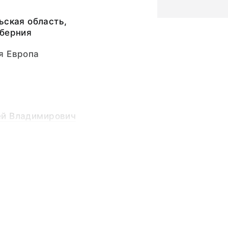
ьская область,
уберния
я Европа
й Владимирович
ибольший диаметр -
пы
русские