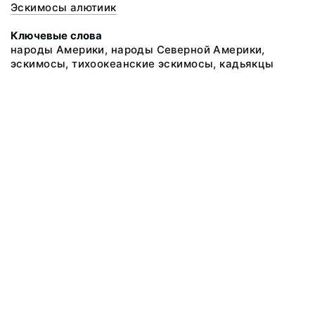
Эскимосы алютиик
Ключевые слова
народы Америки, народы Северной Америки,
эскимосы, тихоокеанские эскимосы, кадьякцы
@ 2018 Музей антропологии и этнографии им. Петра Великого
(Кунсткамера) Российской академии наук
Все права защищены.
Условия использования материалов сайта