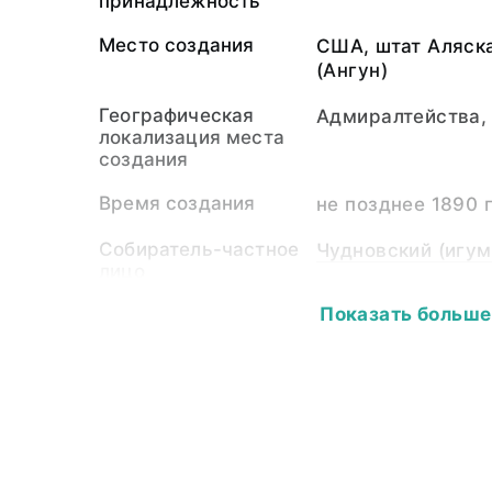
принадлежность
Место создания
США, штат Аляска
(Ангун)
Географическая
Адмиралтейства, 
локализация места
создания
Время создания
не позднее 1890 г
Собиратель-частное
Чудновский (игум
лицо
Показать больше
Материал
рог сибирского г
Размер
Длина - 15,5; шир
Аннотация
Для изготовления
рога горных коз,
или кипятили в во
становился мягки