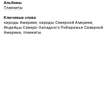
Альбомы
Тлинкиты
Ключевые слова
народы Америки, народы Северной Америки,
Индейцы Северо-Западного Побережья Северной
Америки, тлинкиты
@ 2018 Музей антропологии и этнографии им. Петра Великого
(Кунсткамера) Российской академии наук