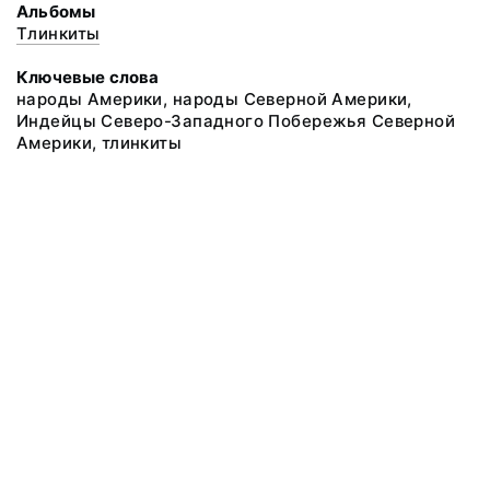
Альбомы
Тлинкиты
Ключевые слова
народы Америки, народы Северной Америки,
Индейцы Северо-Западного Побережья Северной
Америки, тлинкиты
@ 2018 Музей антропологии и этнографии им. Петра Великого
(Кунсткамера) Российской академии наук