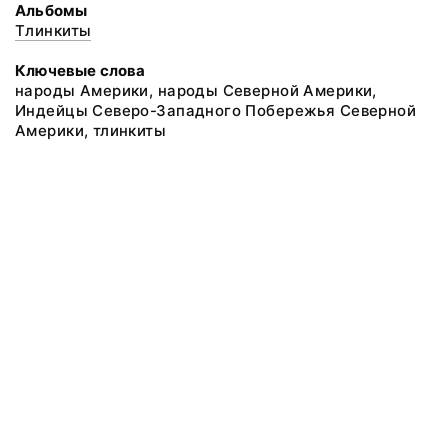
Альбомы
Тлинкиты
Ключевые слова
народы Америки, народы Северной Америки,
Индейцы Северо-Западного Побережья Северной
Америки, тлинкиты
@ 2018 Музей антропологии и этнографии им. Петра Великого
(Кунсткамера) Российской академии наук