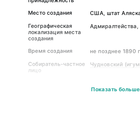
принадлежность
Место создания
США, штат Аляска
Географическая
Адмиралтейства, 
локализация места
создания
Время создания
не позднее 1890 г
Собиратель-частное
Чудновский (игум
лицо
Материал
дерево, волокно 
Показать больше
Размер
Длина - 54,0; шир
1,0.
Аннотация
Деревянный шама
использовался д
враждебными дух
обязательно клал