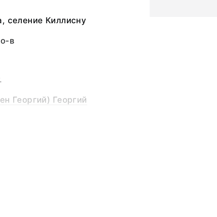
, селение Киллисну
о-в
.
ен Георгий) Георгий
растительное, краска
ина - 6,0; толщина -
нский кинжал
ля сражения с
ами. Такой кинжал
и в могилу умершего