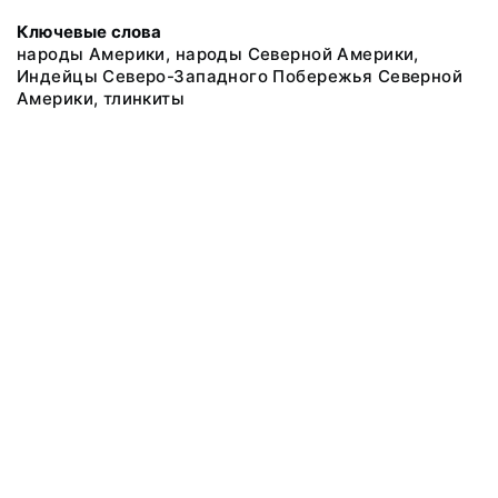
Ключевые слова
народы Америки, народы Северной Америки,
Индейцы Северо-Западного Побережья Северной
Америки, тлинкиты
@ 2018 Музей антропологии и этнографии им. Петра Великого
(Кунсткамера) Российской академии наук
Все права защищены.
Условия использования материалов сайта