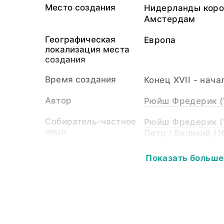
Место создания
Нидерланды коро
Амстердам
Географическая
Европа
локализация места
создания
Время создания
Конец ХVII - начал
Автор
Рюйш Фредерик (
Собиратель-частное
Рюйш Фредерик (
лицо
Петр I Великий (1
Размер
Размеры банки: в
Показать больше
- 7,0
Публикации
Гинзбург Вульф 
Анатомическая к
собраниях Петров
Сборник Музея а