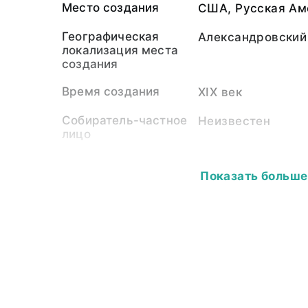
Место создания
США, Русская Ам
Географическая
Александровский
локализация места
создания
Время создания
XIX век
Собиратель-частное
Неизвестен
лицо
Собиратель-
Музей Государст
организация
Показать больше
Адмиралтейского
Материал
дерево, краска, 
растительное
Размер
Высота - 21,0; ши
профиля - 12,0.
Публикации
Тлинкиты: Катало