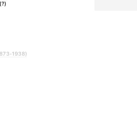
(?)
873-1938)
кожа
,0; длина рабочей
на - 2,2; длина ручки -
и - 3,0.
ки
анде, манден,
и "uassulu")