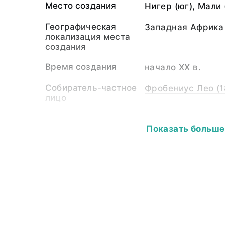
Место создания
Нигер (юг), Мали 
Географическая
Западная Африка
локализация места
создания
Время создания
начало XX в.
Собиратель-частное
Фробениус Лео (1
лицо
Материал
дерево, железо, 
Показать больше
Размер
Длина общая - 17
части - 5,5; шири
11,5, диаметр ручк
Собрание
Этнография Афри
Ключевые слова
народы Африки, м
васулунка (в опис