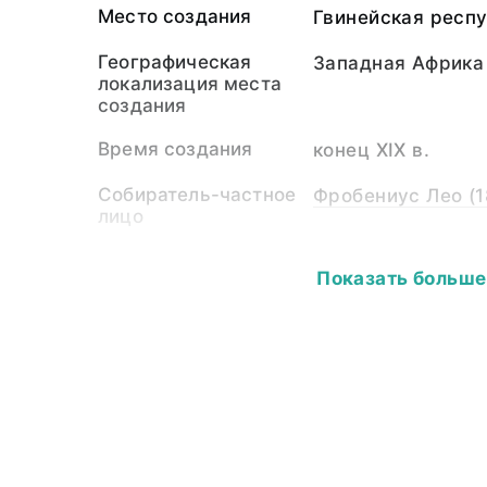
Место создания
Гвинейская респу
Географическая
Западная Африка
локализация места
создания
Время создания
конец XIX в.
Собиратель-частное
Фробениус Лео (1
лицо
Материал
дерево
Показать больше
Размер
Высота - 14,0; дл
ширина - 26,0.
Собрание
Этнография Афри
Ключевые слова
народы Африки, м
манинка, народы 
манден, бамана