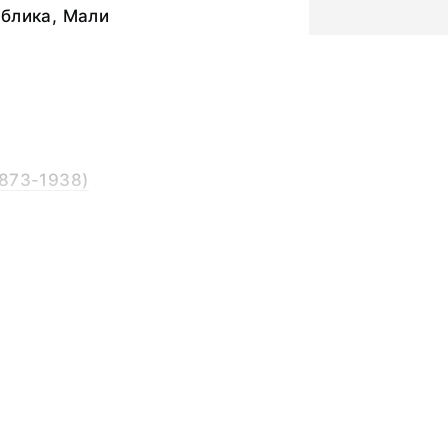
блика, Мали
873-1938)
ина сиденья - 31,0;
ки
анде, манден,
Африки, манде,