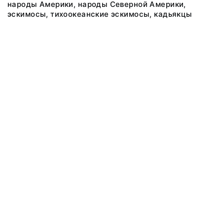
народы Америки, народы Северной Америки,
эскимосы, тихоокеанские эскимосы, кадьякцы
@ 2018 Музей антропологии и этнографии им. Петра Великого
(Кунсткамера) Российской академии наук
Все права защищены.
Условия использования материалов сайта
Отправить сообщение
Сообщение об ошибке
Перейти на сайт музея