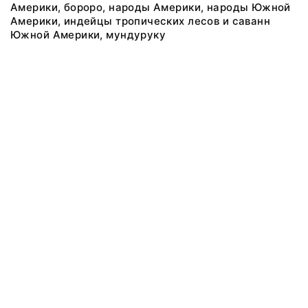
Америки, бороро, народы Америки, народы Южной
Америки, индейцы тропических лесов и саванн
Южной Америки, мундурукy
@ 2018 Музей антропологии и этнографии им. Петра Великого
(Кунсткамера) Российской академии наук
Все права защищены.
Условия использования материалов сайта
Отправить сообщение
Сообщение об ошибке