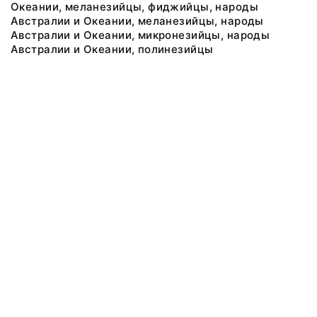
Океании, меланезийцы, фиджийцы, народы
Австралии и Океании, меланезийцы, народы
Австралии и Океании, микронезийцы, народы
Австралии и Океании, полинезийцы
@ 2018 Музей антропологии и этнографии им. Петра Великого
(Кунсткамера) Российской академии наук
Все права защищены.
Условия использования материалов сайта
Отправить сообщение