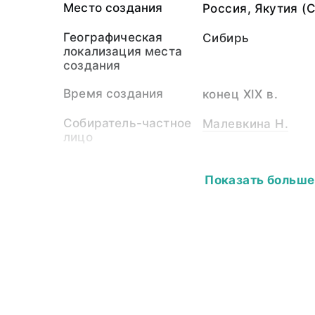
Место создания
Россия, Якутия (
Географическая
Сибирь
локализация места
создания
Время создания
конец XIX в.
Собиратель-частное
Малевкина Н.
лицо
Материал
сукно, ровдуга, н
Показать больше
хлопчатобумажна
хлопчатобумажна
Размер
Длина – 30,0; шир
1,9
Собрание
Этнография Сиби
Ключевые слова
народы Сибири и 