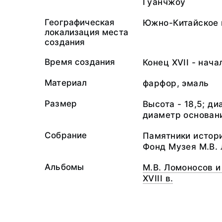
Гуанчжоу
Географическая
Южно-Китайское
локализация места
создания
Время создания
Конец ХVII - начал
Материал
фарфор, эмаль
Размер
Высота - 18,5; ди
диаметр основани
Собрание
Памятники истори
Фонд Музея М.В.
Альбомы
М.В. Ломоносов и
XVIII в.