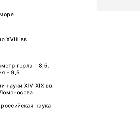
 море
о XVIII вв.
аметр горла - 8,5;
я - 9,5.
и науки XIV-XIX вв.
 Ломоносова
 российская наука