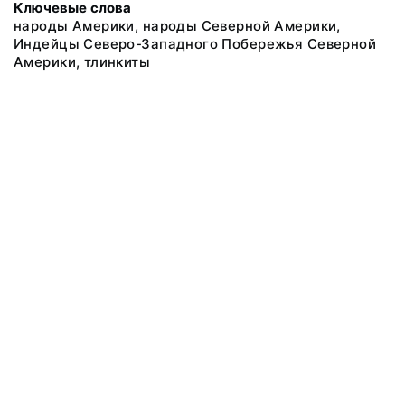
Ключевые слова
народы Америки, народы Северной Америки,
Индейцы Северо-Западного Побережья Северной
Америки, тлинкиты
@ 2018 Музей антропологии и этнографии им. Петра Великого
(Кунсткамера) Российской академии наук
Все права защищены.
Условия использования материалов сайта
Отправить сообщение