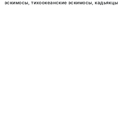
эскимосы, тихоокеанские эскимосы, кадьякцы
@ 2018 Музей антропологии и этнографии им. Петра Великого
(Кунсткамера) Российской академии наук
Все права защищены.
Условия использования материалов сайта
Отправить сообщение
Сообщение об ошибке
Перейти на сайт музея