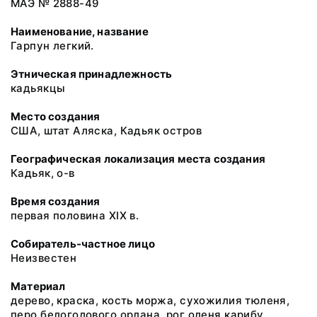
МАЭ № 2888-49
Наименование, название
Гарпун легкий.
Этническая принадлежность
кадьякцы
Место создания
США, штат Аляска, Кадьяк остров
Географическая локализация места создания
Кадьяк, о-в
Время создания
первая половина XIX в.
Собиратель-частное лицо
Неизвестен
Материал
дерево, краска, кость моржа, сухожилия тюленя,
перо белоголового орлана, рог оленя карибу