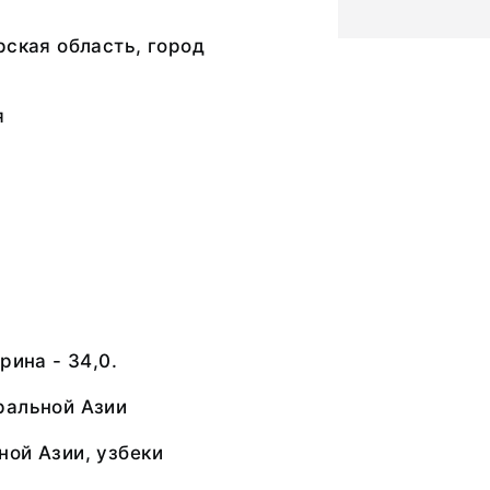
рская область, город
я
рина - 34,0.
ральной Азии
ой Азии, узбеки