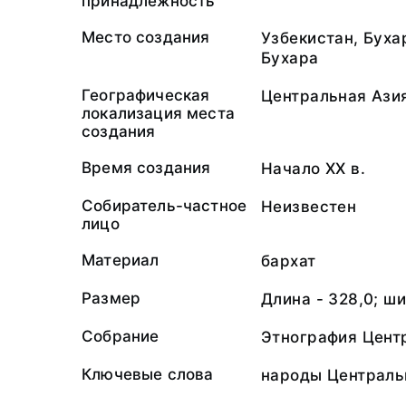
принадлежность
Место создания
Узбекистан, Буха
Бухара
Географическая
Центральная Ази
локализация места
создания
Время создания
Начало XX в.
Собиратель-частное
Неизвестен
лицо
Материал
бархат
Размер
Длина - 328,0; ши
Собрание
Этнография Цент
Ключевые слова
народы Центральн