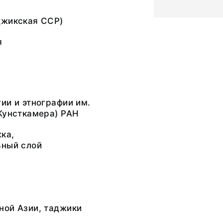
джикская ССР)
я
ии и этнографии им.
Кунсткамера) РАН
ка,
ьный слой
ной Азии, таджики