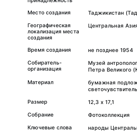
принадлежность
Место создания
Таджикистан (Та
Географическая
Центральная Ази
локализация места
создания
Время создания
не позднее 1954
Собиратель-
Музей антрополог
организация
Петра Великого (
Материал
бумажная подлож
светочувствител
Размер
12,3 х 17,1
Собрание
Фотоколлекция
Ключевые слова
народы Централь