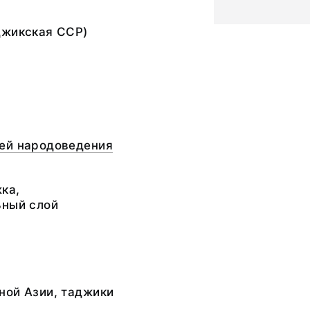
джикская ССР)
ей народоведения
ка,
ьный слой
ной Азии, таджики