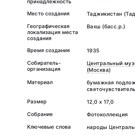
принадлежность
Место создания
Таджикистан (Та
Географическая
Вахш (басс.р.)
локализация места
создания
Время создания
1935
Собиратель-
Центральный муз
организация
(Москва)
Материал
бумажная подлож
светочувствител
Размер
12,0 х 17,0
Собрание
Фотоколлекция
Ключевые слова
народы Централь