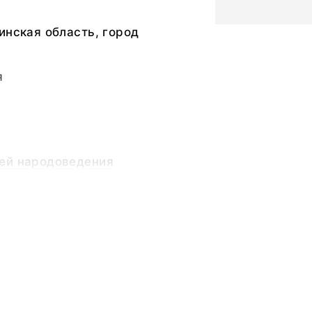
инская область, город
я
ей народоведения
графический музей
ка,
ьный слой