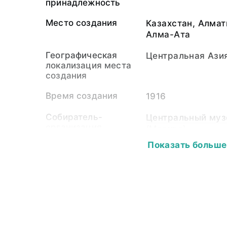
принадлежность
Место создания
Казахстан, Алмат
Алма-Ата
Географическая
Центральная Ази
локализация места
создания
Время создания
1916
Собиратель-
Центральный муз
организация
(Москва)
Дашковский этно
Показать больше
Материал
бумажная подлож
светочувствител
Размер
13,8 х 8,8
Собрание
Фотоколлекция