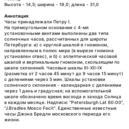
Высота - 14,5; ширина - 19,0; длина - 31,0
Аннотация
Часы принадлежали Петру I.
На прямоугольном основании с 4-мя
установочными винтами выполнены два типа
солнечных часов, рассчитанных для широты
Петербурга: а) с круглой шкалой и гномоном,
направленным в полюс мира (в вырезе гномона
установлен отвес), и б) с эллиптической часовой
шкалой и вертикальным гномоном, скользящим по
шкале склонений. Часовые шкалы III-ХII-IХ
(разметка от 2 часов 45 минут до 9 часов 15 минут)
с делениями через 5 мин. Шкалы установки
солнечного склонения - календарная с делениями
через 1 день и градусная; на вспомогательной
шкале обозначено время восхода и захода Солнца
в каждом месяце. Надписи: "Petersburgh Lat 60:00”,
“J.Bradlee Mosco Fecit". Единственные известные
часы Джона Бредли московского периода его
жизни.