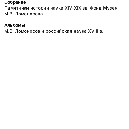
Собрание
Памятники истории науки XIV-XIX вв. Фонд Музея
М.В. Ломоносова
Альбомы
М.В. Ломоносов и российская наука XVIII в.
@ 2018 Музей антропологии и этнографии им. Петра Великого
(Кунсткамера) Российской академии наук
Все права защищены.
Условия использования материалов сайта