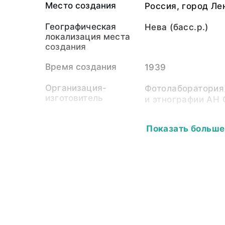
Место создания
Россия, город Ле
Географическая
Нева (басс.р.)
локализация места
создания
Время создания
1939
Организация-
Фотолаборатория
изготовитель
и этнографии АН
Собиратель-
Фотолаборатория
Показать больше
организация
и этнографии АН
Материал
стеклянная пласт
светочувствител
Размер
12,0 х 9,0
Собрание
Фотоколлекция