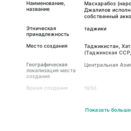
Наименование,
Масхарабоз (нар
название
Джалилов исполн
собственный акк
Этническая
таджики
принадлежность
Место создания
Таджикистан, Хат
(Таджикская ССР,
Географическая
Центральная Ази
локализация места
создания
Время создания
1950
Собиратель-частное
Нурджанов Низом
лицо
(1923-2017)
Показать больше
Материал
бумажная подлож
светочувствител