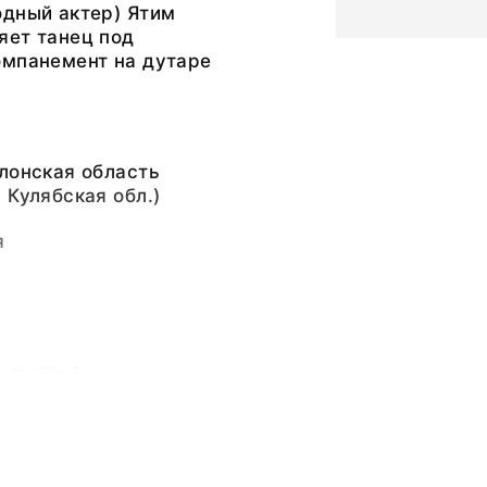
одный актер) Ятим
яет танец под
омпанемент на дутаре
лонская область
 Кулябская обл.)
я
 Хаббибулаевич
ка,
ьный слой